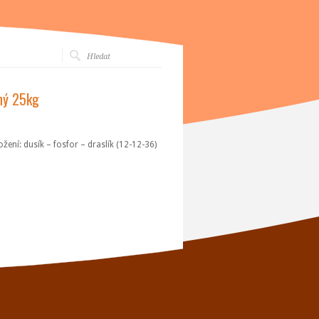
ný 25kg
ení: dusík – fosfor – draslík (12-12-36)