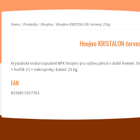
Domů
/
Produkty
/
Hnojiva
/
Hnojivo KRISTALON červený 25kg
Hnojivo KRISTALON červe
Krystalické vodorozpustné NPK hnojivo pro výživu jahod v době kvetení. Slož
+ hořčík (1) + mikroprvky. Balení: 25 kg.
EAN
8590811057703