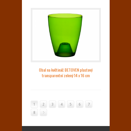
Obal na květináč BETOVEN plastový
transparentní zelený 14 x 16 cm
1
2
3
4
5
6
7
8