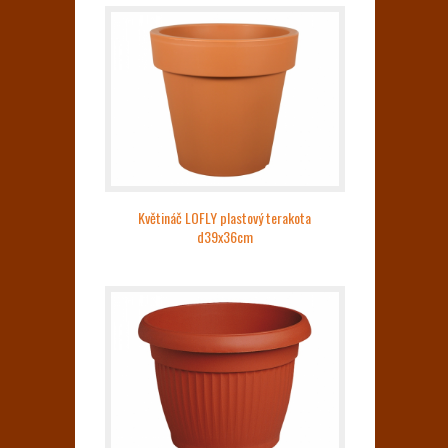
Květináč LOFLY plastový terakota
d39x36cm