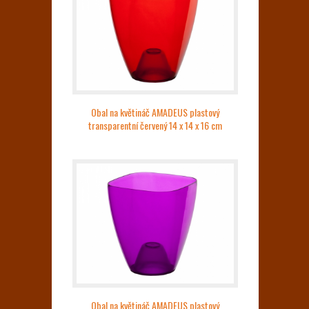
Obal na květináč AMADEUS plastový
transparentní červený 14 x 14 x 16 cm
Obal na květináč AMADEUS plastový