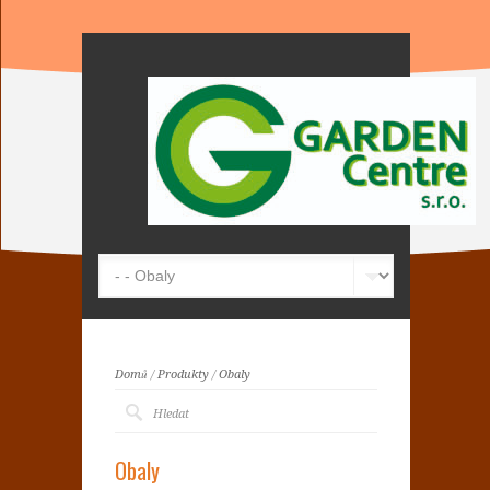
Domů
/
Produkty
/
Obaly
Obaly