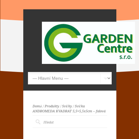
Domů
/
Produkty
/
Svíčky
/
Svíčka
ANDROMEDA KVADRAT 5,5×5,5x5cm – falová