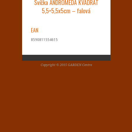
Svíčka ANDROMEDA KVADRAT
5,5×5,5x5cm – falová
EAN
8590811554615
Copyright © 2015 GARDEN Centre