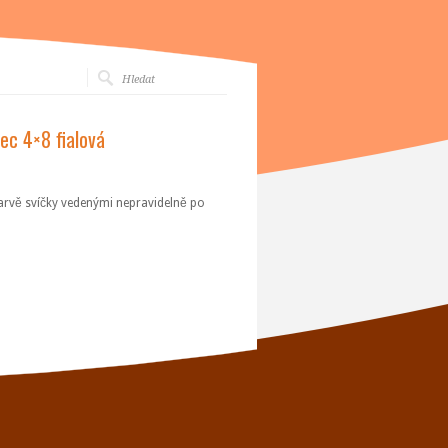
c 4×8 fialová
v barvě svíčky vedenými nepravidelně po