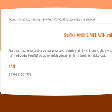
Domů
/
Produkty
/
Svíčky
/
Svíčka ANDROMEDA/IN válec 4×8 fialová
Svíčka ANDROMEDA/IN vále
Fialová metalická svíčka ve tvaru válce s rozměry: d. 4 x v. 8 cm, s glitry 
jejím obvodu. Použití do adventních věnců i jiných vánočních dekorací.
EAN
8590811554738