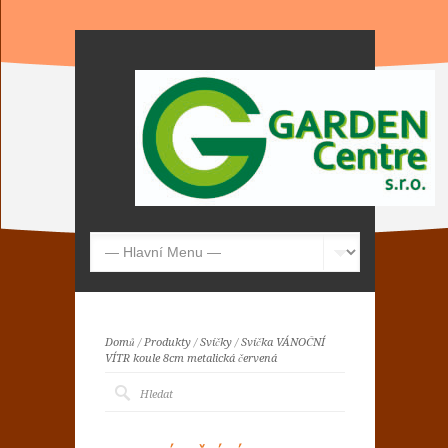
Domů
/
Produkty
/
Svíčky
/
Svíčka VÁNOČNÍ
VÍTR koule 8cm metalická červená