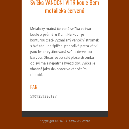
Svíčka VÁNOČNÍ VÍTR koule 8cm
metalická červená
Metalicky matná červená svíčka ve tvaru
koule o průměru 8 cm. Na kouli je
konturou zlatě vyznačený vánoční stromek
s hvězdou na špičce. Jednotlivá patra větví
jsou lehce vystínovaná světle červenou
barvou. Občas se po celé ploše stromku
objeví malé nepatrné hvězdičky. Svíčka je
vhodná jako dekorace ve vánočním
období.
EAN
5901259386127
Copyright © 2015 GARDEN Centre