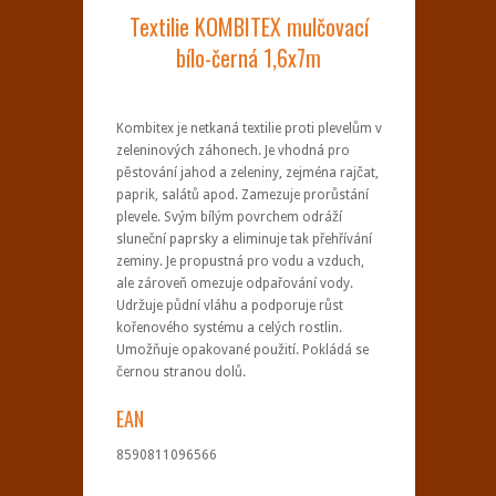
Textilie KOMBITEX mulčovací
bílo-černá 1,6x7m
Kombitex je netkaná textilie proti plevelům v
zeleninových záhonech. Je vhodná pro
pěstování jahod a zeleniny, zejména rajčat,
paprik, salátů apod. Zamezuje prorůstání
plevele. Svým bílým povrchem odráží
sluneční paprsky a eliminuje tak přehřívání
zeminy. Je propustná pro vodu a vzduch,
ale zároveň omezuje odpařování vody.
Udržuje půdní vláhu a podporuje růst
kořenového systému a celých rostlin.
Umožňuje opakované použití. Pokládá se
černou stranou dolů.
EAN
8590811096566