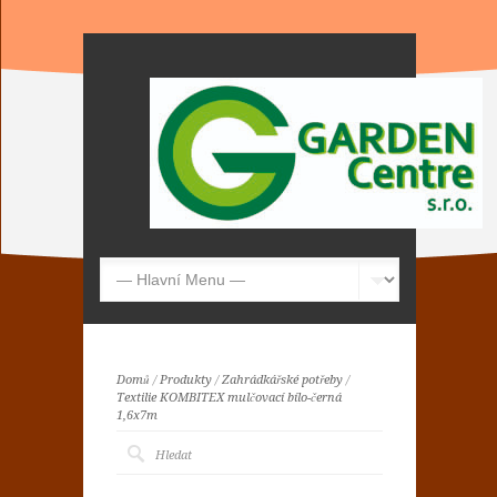
Domů
/
Produkty
/
Zahrádkářské potřeby
/
Textilie KOMBITEX mulčovací bílo-černá
1,6x7m