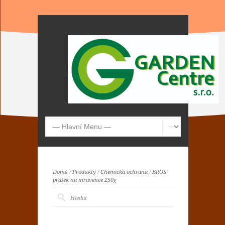
Domů
/
Produkty
/
Chemická ochrana
/
BROS
prášek na mravence 250g