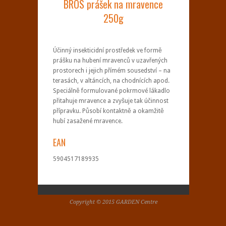
BROS prášek na mravence
250g
Účinný insekticidní prostředek ve formě
prášku na hubení mravenců v uzavřených
prostorech i jejich přímém sousedství – na
terasách, v altáncích, na chodnících apod.
Speciálně formulované pokrmové lákadlo
přitahuje mravence a zvyšuje tak účinnost
přípravku. Působí kontaktně a okamžitě
hubí zasažené mravence.
EAN
5904517189935
Copyright © 2015 GARDEN Centre