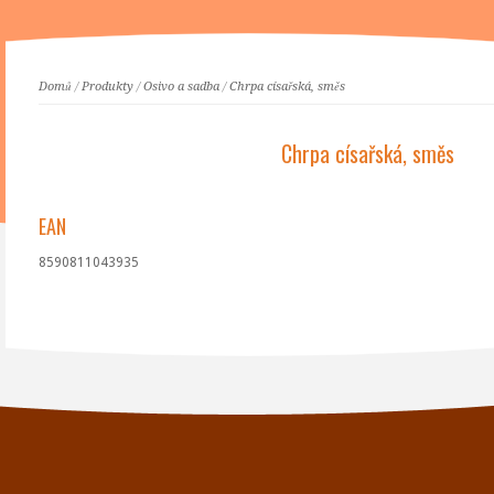
Domů
/
Produkty
/
Osivo a sadba
/
Chrpa císařská, směs
Chrpa císařská, směs
EAN
8590811043935