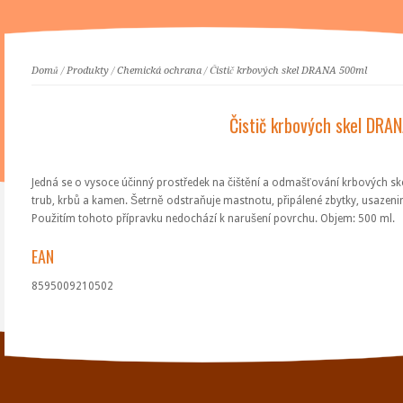
Domů
/
Produkty
/
Chemická ochrana
/
Čistič krbových skel DRANA 500ml
Čistič krbových skel DRA
Jedná se o vysoce účinný prostředek na čištění a odmašťování krbových skel,
trub, krbů a kamen. Šetrně odstraňuje mastnotu, připálené zbytky, usazenin
Použitím tohoto přípravku nedochází k narušení povrchu. Objem: 500 ml.
EAN
8595009210502