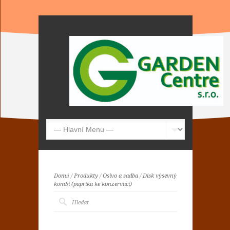
Domů
/
Produkty
/
Osivo a sadba
/
Disk výsevný
kombi (paprika ke konzervaci)