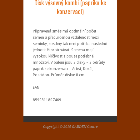
Disk výsevný kombi (paprika ke
konzervaci)
Připravená směs má optimální počet
semen a předurčenou vzdálenost mezi
semínky, rostliny tak není potřeba následně
jednotit či protrhávat. Semena mají
vysokou klíčivost a pouze potřebné
množství. V balení jsou 3 disky – 3 odrůdy
paprik ke konzervaci – Artist, Korál,
Poseidon. Průměr disku: 8 cm.
EAN
8590811807469
Copyright © 2015 GARDEN Centre