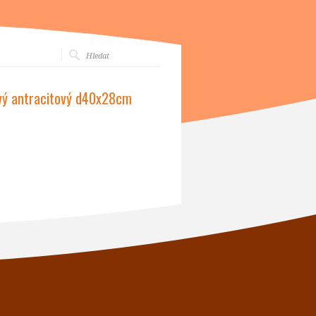
ový antracitový d40x28cm