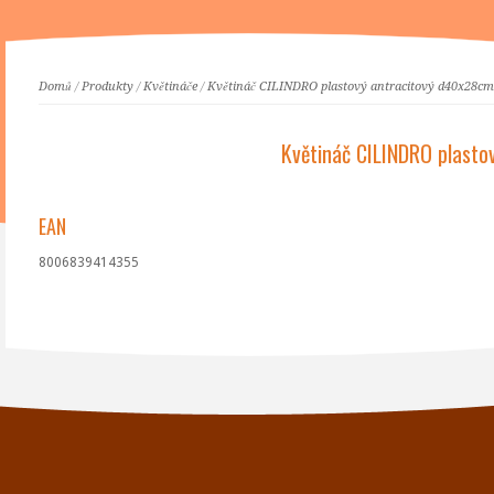
Domů
/
Produkty
/
Květináče
/
Květináč CILINDRO plastový antracitový d40x28cm
Květináč CILINDRO plast
EAN
8006839414355