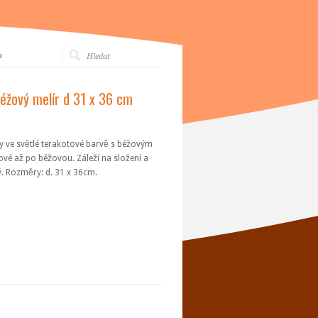
m
béžový melír d 31 x 36 cm
ny ve světlé terakotové barvě s béžovým
ové až po béžovou. Záleží na složení a
ný. Rozměry: d. 31 x 36cm.