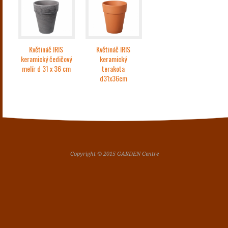
Květináč IRIS
Květináč IRIS
keramický čedičový
keramický
melír d 31 x 36 cm
terakota
d31x36cm
Copyright © 2015 GARDEN Centre