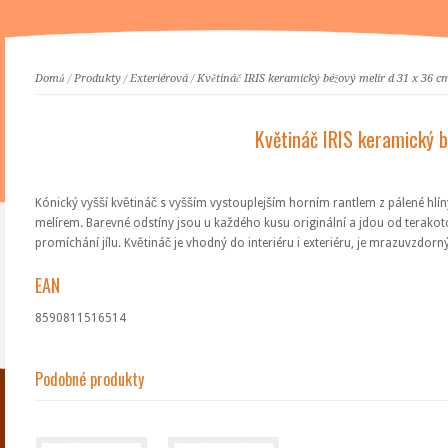
Domů
/
Produkty
/
Exteriérová
/
Květináč IRIS keramický béžový melír d 31 x 36 c
Květináč IRIS keramický 
Kónický vyšší květináč s vyšším vystouplejším horním rantlem z pálené hlí
melírem. Barevné odstíny jsou u každého kusu originální a jdou od terakot
promíchání jílu. Květináč je vhodný do interiéru i exteriéru, je mrazuvzdor
EAN
8590811516514
Podobné produkty