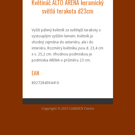
Květináč ALTO ARENA keramický
světlá terakota d23cm
Vyšší pálený květník ze světlejší terakoty s
vystouplým vyšším lemem. Květník je
vhodný zejména do exteriéru, ale i do
interiéru. Rozměry květníku jsou d. 23,4 cm
x v. 25,2 cm. Vhodnou podmiskou je
podmiska ARENA o průměru 23 cm.
EAN
8027284004410
Copyright © 2015 GARDEN Centre