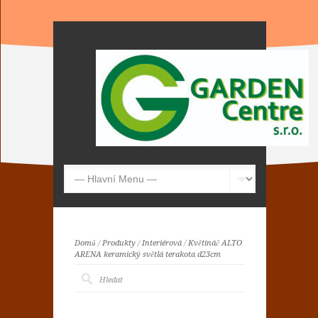
Domů
/
Produkty
/
Interiérová
/
Květináč ALTO
ARENA keramický světlá terakota d23cm