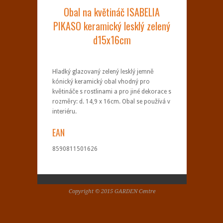
Obal na květináč ISABELIA
PIKASO keramický lesklý zelený
d15x16cm
Hladký glazovaný zelený lesklý jemně
kónický keramický obal vhodný pro
květináče s rostlinami a pro jiné dekorace s
rozměry: d. 14,9 x 16cm. Obal se používá v
interiéru.
EAN
8590811501626
Copyright © 2015 GARDEN Centre