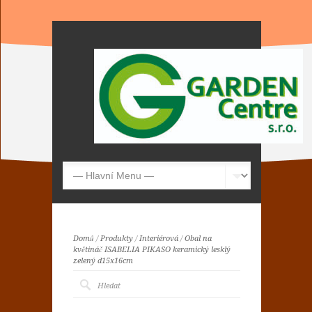
Domů
/
Produkty
/
Interiérová
/
Obal na
květináč ISABELIA PIKASO keramický lesklý
zelený d15x16cm