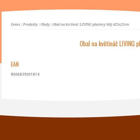
Domů
/
Produkty
/
Obaly
/
Obal na květináč LIVING plastový bílý d25x25cm
Obal na květináč LIVING 
EAN
8006839001814