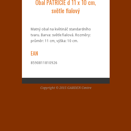
Obal PATRICIE d 11 x 10 cm,
světle fialový
Matný obal na květináč standardního
tvaru. Barva: světle fialová. Rozměry:
průměr: 11 cm, výška: 10 cm.
EAN
8590811810926
Copyright © 2015 GARDEN Centre