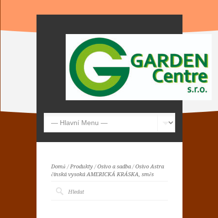
Domů
/
Produkty
/
Osivo a sadba
/
Osivo Astra
čínská vysoká AMERICKÁ KRÁSKA, směs