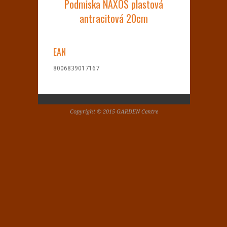
Podmiska NAXOS plastová
antracitová 20cm
EAN
8006839017167
Copyright © 2015 GARDEN Centre