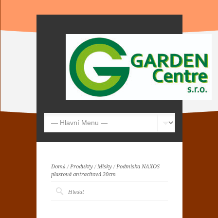
Domů
/
Produkty
/
Misky
/
Podmiska NAXOS
plastová antracitová 20cm