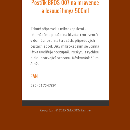
Postřik BROS 007 na mravence
a lezoucí hmyz 500ml
Tekutý přípravek s mikrokapslemi k
okamžitému použití na likvidaci mravenců
v domácnosti, na terasách, příjezdových
cestách apod. Díky mikrokapslím se účinná
látka uvolňuje postupně. Poskytuje rychlou
a dlouhotrvající ochranu. Dávkování: 50 ml
/ m2.
EAN
5904517047891
Copyright © 2015 GARDEN Centre