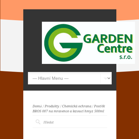
Domů
/
Produkty
/
Chemická ochrana
/
Postřik
BROS 007 na mravence a lezoucí hmyz 500ml