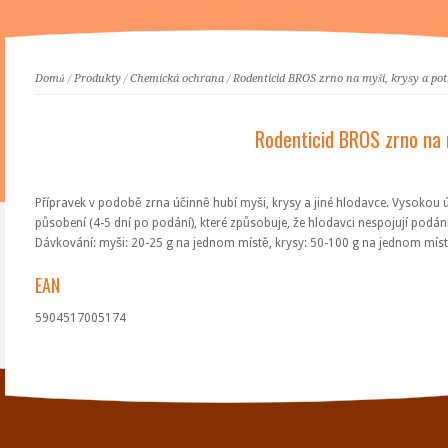
Domů
/
Produkty
/
Chemická ochrana
/
Rodenticid BROS zrno na myši, krysy a po
Rodenticid BROS zrno na 
Přípravek v podobě zrna účinně hubí myši, krysy a jiné hlodavce. Vysokou
působení (4-5 dní po podání), které způsobuje, že hlodavci nespojují podání
Dávkování: myši: 20-25 g na jednom místě, krysy: 50-100 g na jednom míst
EAN
5904517005174