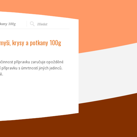
tkany 100g
myši, krysy a potkany 100g
 účinnost přípravku zaručuje opožděné
 přípravku s úmrtností jiných jedinců.
ě.