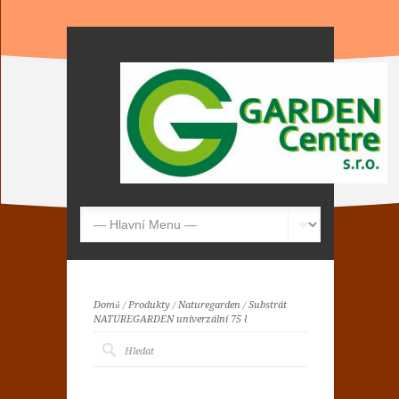
Domů
/
Produkty
/
Naturegarden
/
Substrát
NATUREGARDEN univerzální 75 l