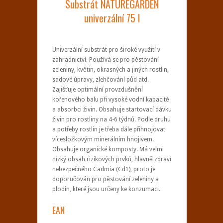
Substrát NATUREGARDEN
univerzální 75 l
Univerzální substrát pro široké využití v
zahradnictví. Používá se pro pěstování
zeleniny, květin, okrasných a jiných rostlin,
sadové úpravy, zlehčování půd atd.
Zajišťuje optimální provzdušnění
kořenového balu při vysoké vodní kapacitě
a absorbci živin. Obsahuje startovací dávku
živin pro rostliny na 4-6 týdnů. Podle druhu
a potřeby rostlin je třeba dále přihnojovat
vícesložkovým minerálním hnojivem.
Obsahuje organické komposty. Má velmi
nízký obsah rizikových prvků, hlavně zdraví
nebezpečného Cadmia (Cd1), proto je
doporučován pro pěstování zeleniny a
plodin, které jsou určeny ke konzumaci.
EAN