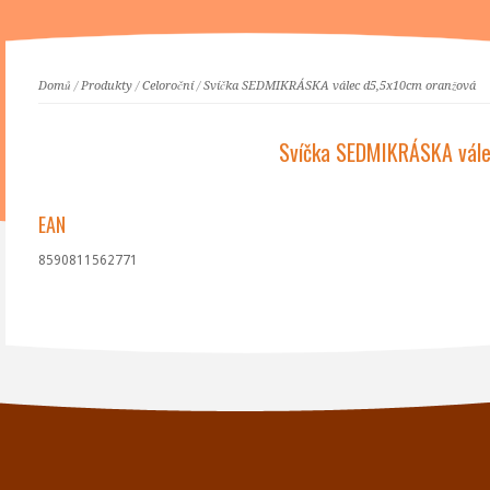
Domů
/
Produkty
/
Celoroční
/
Svíčka SEDMIKRÁSKA válec d5,5x10cm oranžová
Svíčka SEDMIKRÁSKA vál
EAN
8590811562771