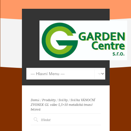
Domů
/
Produkty
/
Svíčky
/
Svíčka VÁNOČNÍ
ZVONEK GL válec 5,5×10 metalická tmavě
béžová