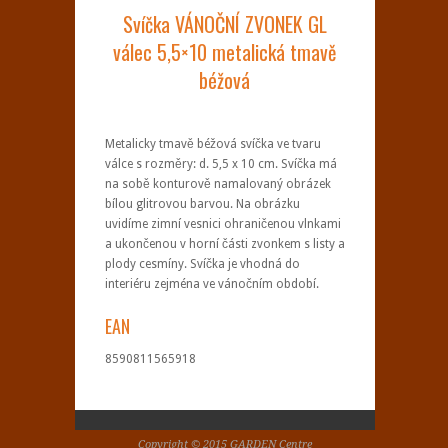
Svíčka VÁNOČNÍ ZVONEK GL
válec 5,5×10 metalická tmavě
béžová
Metalicky tmavě béžová svíčka ve tvaru
válce s rozměry: d. 5,5 x 10 cm. Svíčka má
na sobě konturově namalovaný obrázek
bílou glitrovou barvou. Na obrázku
uvidíme zimní vesnici ohraničenou vlnkami
a ukončenou v horní části zvonkem s listy a
plody cesmíny. Svíčka je vhodná do
interiéru zejména ve vánočním období.
EAN
8590811565918
Copyright © 2015 GARDEN Centre