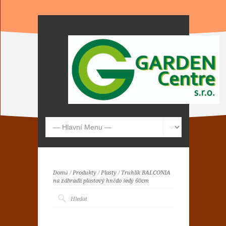
Domů
/
Produkty
/
Plasty
/
Truhlík BALCONIA
na zábradlí plastový hnědo šedý 60cm