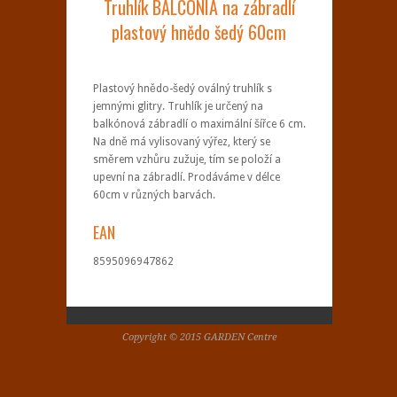
Truhlík BALCONIA na zábradlí
plastový hnědo šedý 60cm
Plastový hnědo-šedý oválný truhlík s
jemnými glitry. Truhlík je určený na
balkónová zábradlí o maximální šířce 6 cm.
Na dně má vylisovaný výřez, který se
směrem vzhůru zužuje, tím se položí a
upevní na zábradlí. Prodáváme v délce
60cm v různých barvách.
EAN
8595096947862
Copyright © 2015 GARDEN Centre