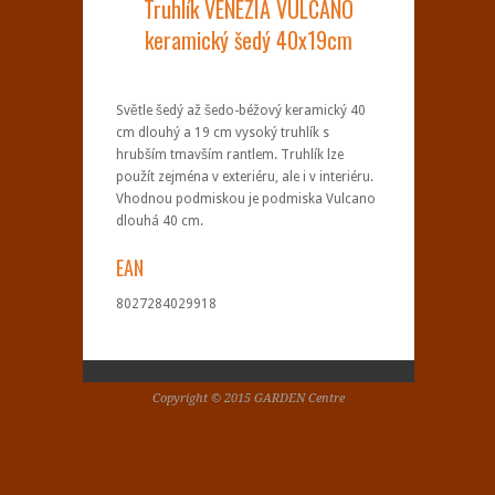
Truhlík VENEZIA VULCANO
keramický šedý 40x19cm
Světle šedý až šedo-béžový keramický 40
cm dlouhý a 19 cm vysoký truhlík s
hrubším tmavším rantlem. Truhlík lze
použít zejména v exteriéru, ale i v interiéru.
Vhodnou podmiskou je podmiska Vulcano
dlouhá 40 cm.
EAN
8027284029918
Copyright © 2015 GARDEN Centre