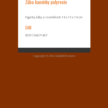
Žába kamínky polyresin
Figurka žáby o rozmělrech 14 x 13 x 14 cm
EAN
8591136671407
Copyright © 2015 GARDEN Centre