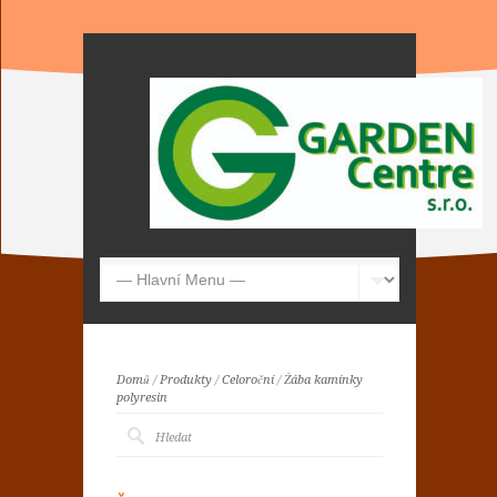
Domů
/
Produkty
/
Celoroční
/
Žába kamínky
polyresin