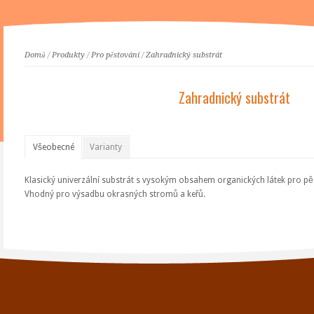
Domů
/
Produkty
/
Pro pěstování
/
Zahradnický substrát
Zahradnický substrát
Všeobecné
Varianty
Klasický univerzální substrát s vysokým obsahem organických látek pro pěs
Vhodný pro výsadbu okrasných stromů a keřů.