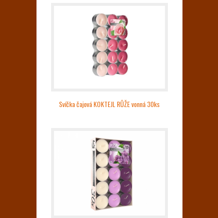
Svíčka čajová KOKTEJL RŮŽE vonná 30ks