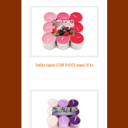
Svíčka čajová LESNÍ OVOCE vonná 18 ks