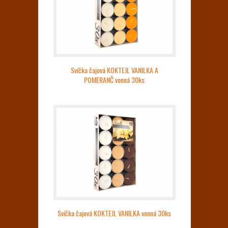
Svíčka čajová KOKTEJL VANILKA A
POMERANČ vonná 30ks
Svíčka čajová KOKTEJL VANILKA vonná 30ks