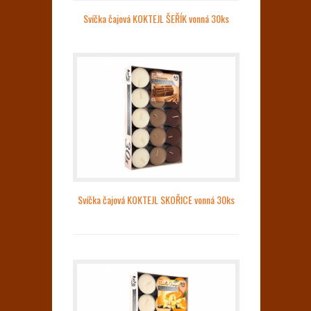
Svíčka čajová KOKTEJL ŠEŘÍK vonná 30ks
Svíčka čajová KOKTEJL SKOŘICE vonná 30ks