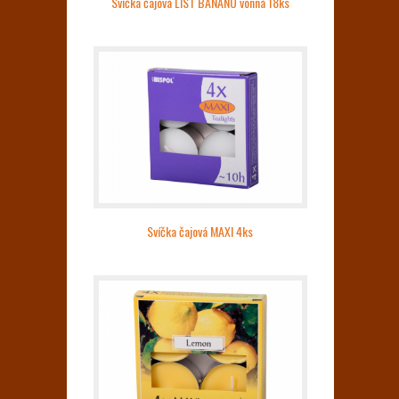
Svíčka čajová LIST BANÁNU vonná 18ks
Svíčka čajová MAXI 4ks