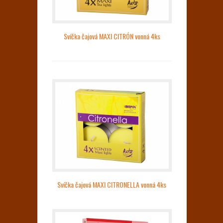
Svíčka čajová MAXI CITRÓN vonná 4ks
Svíčka čajová MAXI CITRONELLA vonná 4ks