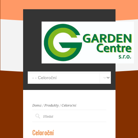
Domů
/
Produkty
/
Celoroční
Celoroční