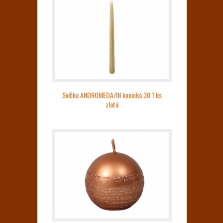
Svíčka ANDROMEDA/IN konická 30 1 ks
zlatá