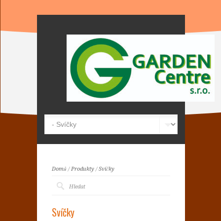
Domů
/
Produkty
/
Svíčky
Svíčky